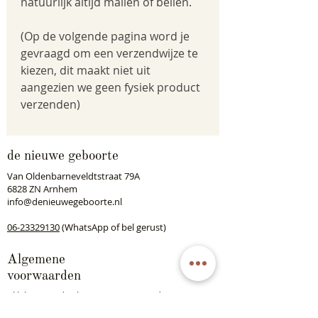
natuurlijk altijd mailen of bellen.
(Op de volgende pagina word je
gevraagd om een verzendwijze te
kiezen, dit maakt niet uit
aangezien we geen fysiek product
verzenden)
de nieuwe geboorte
Van Oldenbarneveldtstraat 79A
6828 ZN Arnhem
info@denieuwegeboorte.nl
06-23329130
(WhatsApp of bel gerust)
Algemene
voorwaarden
Klik
hier
om de algemene voorwaarden te
downloaden.