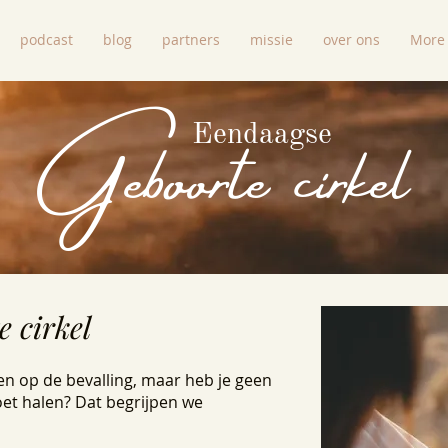
podcast
blog
partners
missie
over ons
More
Geboorte cirkel
Eendaagse
 cirkel
den op de bevalling, maar heb je geen
oet halen? Dat begrijpen we