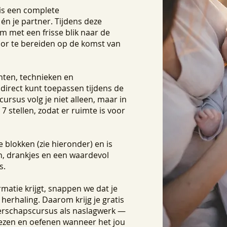
is een complete
n je partner. Tijdens deze
om met een frisse blik naar de
voor te bereiden op de komst van
ichten, technieken en
direct kunt toepassen tijdens de
rsus volg je niet alleen, maar in
7 stellen, zodat er ruimte is voor
e blokken (zie hieronder) en is
ch, drankjes en een waardevol
s.
matie krijgt, snappen we dat je
herhaling. Daarom krijg je gratis
erschapscursus als naslagwerk —
glezen en oefenen wanneer het jou