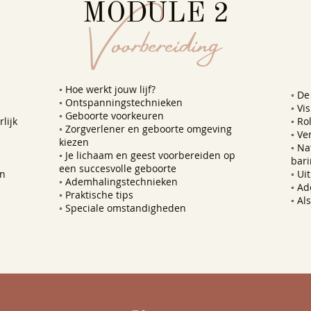
Voorbereiding
MODULE 2
◦
Hoe werkt jouw lijf?
◦
De
◦
Ontspanningstechnieken
◦
Vis
◦
Geboorte voorkeuren
lijk
◦
Ro
◦
Zorgverlener en geboorte omgeving
◦
Ve
kiezen
◦
Na
◦
Je lichaam en geest voorbereiden op
bari
een succesvolle geboorte
in
◦
Ui
◦
Ademhalingstechnieken
◦
Ad
◦
Praktische tips
◦
Als
◦
Speciale omstandigheden